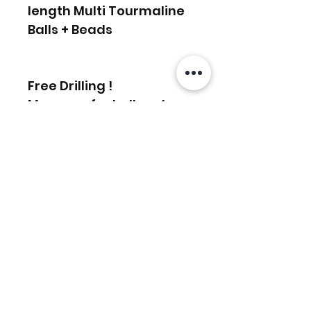
length Multi Tourmaline
Balls + Beads
Free Drilling !
Message for bulk order
discounts
Похожие товары