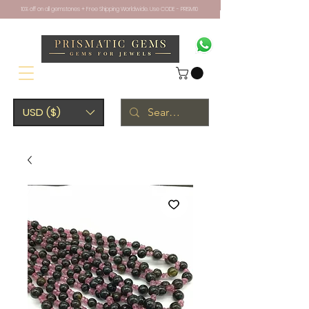
10% off on all gemstones + Free Shipping Worldwide. Use CODE - PRISM10
USD ($)